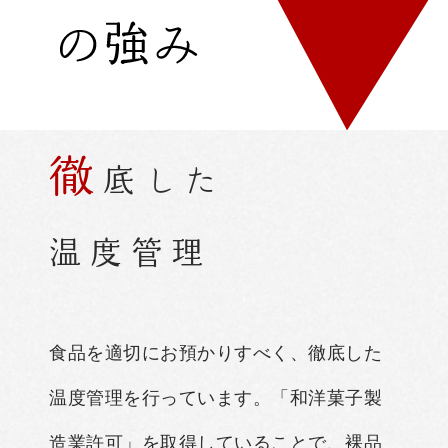
徹
底
し
た
温
度
管
理
食品を適切にお預かりすべく、徹底した
温度管理を行っています。「和洋菓子製
造業許可」を取得していることで、裸品