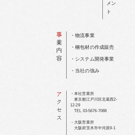
メン
ト
事
・物流事業
業内容
・梱包材の作成販売
・システム開発事業
・当社の強み
ア
・本社営業所
東京都江戸川区北葛西2-
クセス
12-29
TEL 03-5676-7088
・大阪営業所
大阪府茨木市中河原9-1