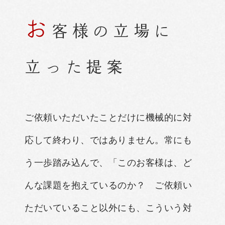
お
客
様
の
立
場
に
立
っ
た
提
案
ご依頼いただいたことだけに機械的に対
応して終わり、ではありません。常にも
う一歩踏み込んで、「このお客様は、ど
んな課題を抱えているのか？ ご依頼い
ただいていること以外にも、こういう対