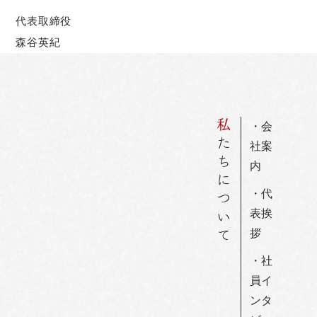
代表取締役
森谷英紀
私
・会
たちについて
社案
内
・代
表挨
拶
・社
員イ
ンタ