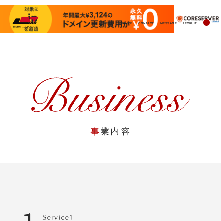
ACCESS
SERVICE
CONTACT
MESSAGE
RECRUIT
事
業
内
容