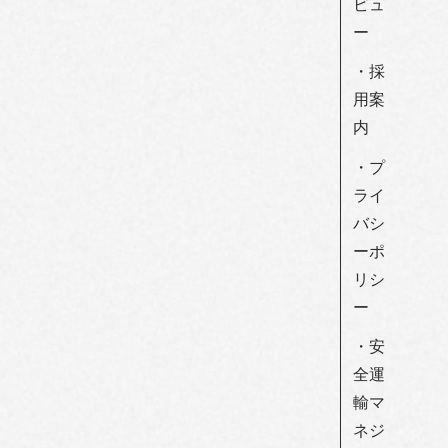
ビュ
ー
・採
用案
内
・プ
ライ
バシ
ーポ
リシ
ー
・安
全運
輸マ
ネジ